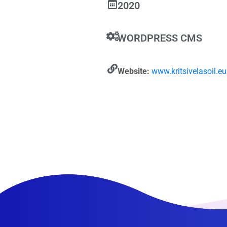
2020
WORDPRESS CMS
Website:
www.kritsivelasoil.eu