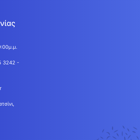
νίας
9:00μ.μ.
5 3242 -
r
τσίνι,