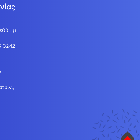
νίας
9:00μ.μ.
5 3242 -
r
τσίνι,