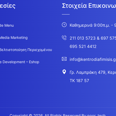
εσίες
Στοιχεία Επικοινω
Καθημερινά 9:00π.μ. - 
de Menu
 Media Marketing
211 013 5723
&
697 57
695 521 4412
Βελτιστοποίηση Περιεχομένου
info@kentrodiafimisis.g
e Development – Eshop
Γρ. Λαμπράκη 479, Κερα
ΤΚ 187 57
Copyright © 2026. All Rights Reserved By
noor_tech.