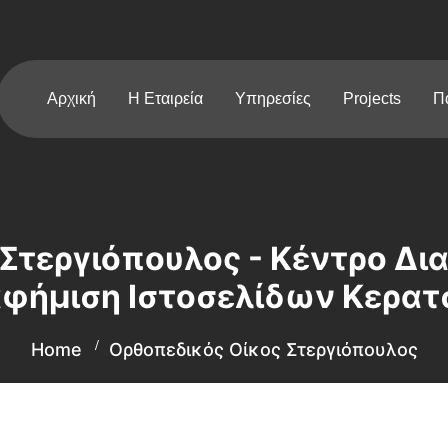
Αρχική
Η Εταιρεία
Υπηρεσίες
Projects
Π
Στεργιόπουλος - Κέντρο Δι
αφήμιση Ιστοσελίδων Κερατσ
Home
Ορθοπεδικός Οίκος Στεργιόπουλος