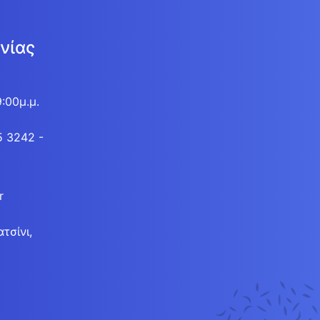
νίας
9:00μ.μ.
5 3242 -
r
τσίνι,